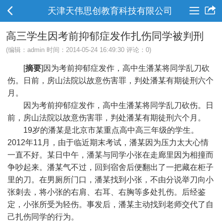
天津天伟思创教育科技有限公司
高三学生因考前抑郁症发作扎伤同学被判刑
(编辑：admin 时间：2014-05-24 16:49:30 评论：
0
)
[
摘要
]因为考前抑郁症发作，高中生潘某将同学乱刀砍
伤。日前，房山法院以故意伤害罪，判处潘某有期徒刑六个
月。
因为考前抑郁症发作，高中生潘某将同学乱刀砍伤。日
前，房山法院以故意伤害罪，判处潘某有期徒刑六个月。
19岁的潘某是北京市某重点高中高三年级的学生。
2012年11月，由于临近期末考试，潘某因为压力太大心情
一直不好。某日中午，潘某与同学小张在走廊里因为相撞而
争吵起来。潘某气不过，回到宿舍后便翻出了一把藏在柜子
里的刀。在男厕所门口，潘某找到小张，不由分说举刀向小
张刺去，将小张的右肩、右耳、右胸等多处扎伤。后经鉴
定，小张所受为轻伤。事发后，潘某主动找到老师交代了自
己扎伤同学的行为。